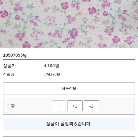
10507055/g
상품가
4,100
원
적립금
3%(120원)
상품정보
수량
+1
-1
상품이 품절되었습니다.