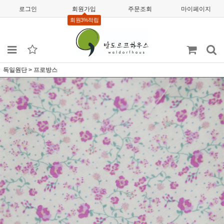
로그인
회원가입
주문조회
마이페이지
회원3%적립
독일원단
>
프로방스