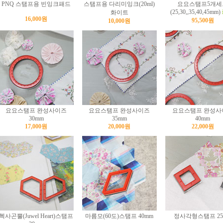
PNQ 스탬프용 빈잉크패드
스탬프용 다리미잉크(20ml)
요요스탬프5개세
(25,30,,35,40,45mm)
화이트
16,000원
95,500원
10,000원
요요스탬프 완성사이즈
요요스탬프 완성사이즈
요요스탬프 완성사
30mm
35mm
40mm
17,000원
20,000원
22,000원
헥사곤뿔(Juwel Heart)스탬프
마름모(60도)스탬프 40mm
정사각형스탬프 25