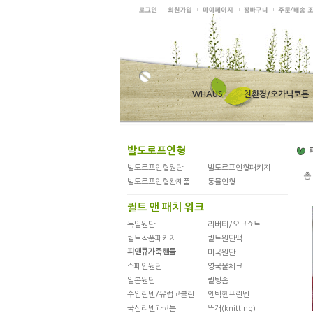
WHAUS
친환경/오가닉코튼
발도로프인형
발도르프인형원단
발도르프인형패키지
발도르프인형완제품
동물인형
퀼트 앤 패치 워크
독일원단
리버티/오크쇼트
퀼트작품패키지
퀼트원단팩
피앤큐가죽핸들
미국원단
스페인원단
영국울체크
일본원단
퀼팅솜
수입린넨/유럽고블린
엔틱햄프린넨
국산리넨과코튼
뜨개(knitting)