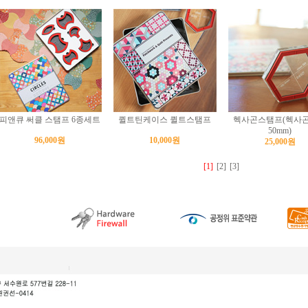
피앤큐 써클 스탬프 6종세트
퀼트틴케이스 퀼트스탬프
헥사곤스탬프(헥사
50mm)
96,000원
10,000원
25,000원
[1]
[2]
[3]