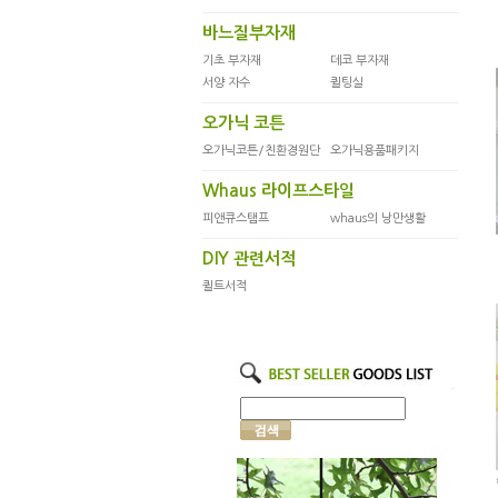
바느질부자재
기초 부자재
데코 부자재
서양 자수
퀼팅실
오가닉 코튼
오가닉코튼/친환경원단
오가닉용품패키지
Whaus 라이프스타일
피앤큐스탬프
whaus의 낭만생활
DIY 관련서적
퀼트서적