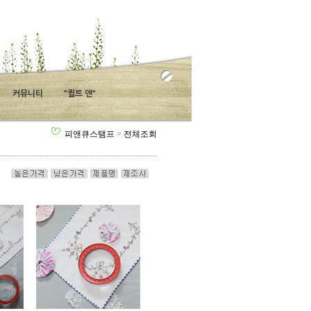
커뮤니티
"퀼트 앤"
피앤큐스탬프
>
전체조회