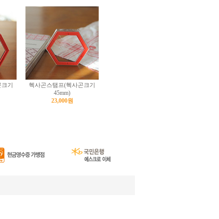
곤크기
헥사곤스탬프(헥사곤크기
45mm)
23,000원