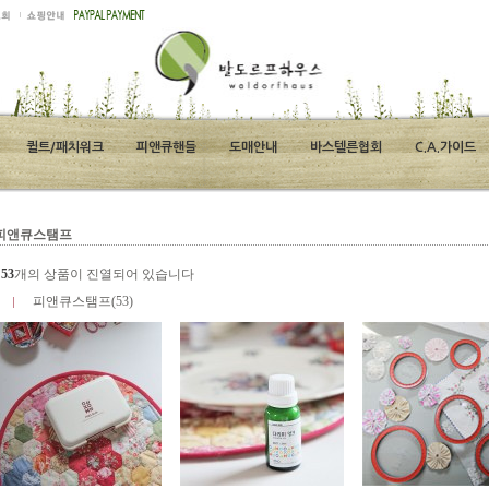
퀼트/패치워크
피앤큐핸들
도매안내
바스텔른협회
C.A.가이드
피앤큐스탬프
총
53
개의 상품이 진열되어 있습니다
피앤큐스탬프(53)