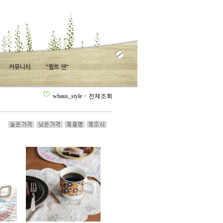
커뮤니티
"퀼트 앤"
whaus_style
>
전체조회