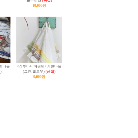
)
블루체크
(품절)
10,000원
친타올
<리투아니아린넨>키친타올
)
(그린,옐로우)
(품절)
9,000원