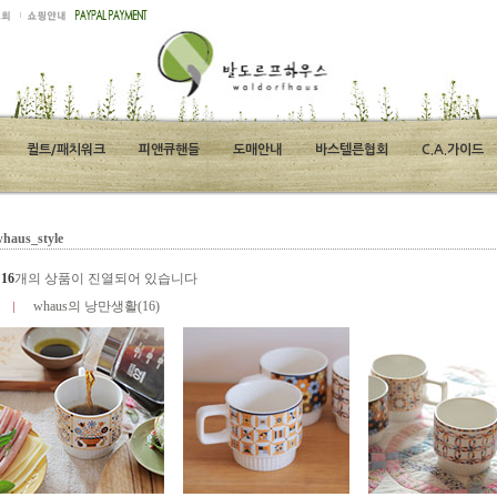
퀼트/패치워크
피앤큐핸들
도매안내
바스텔른협회
C.A.가이드
haus_style
총
16
개의 상품이 진열되어 있습니다
whaus의 낭만생활(16)