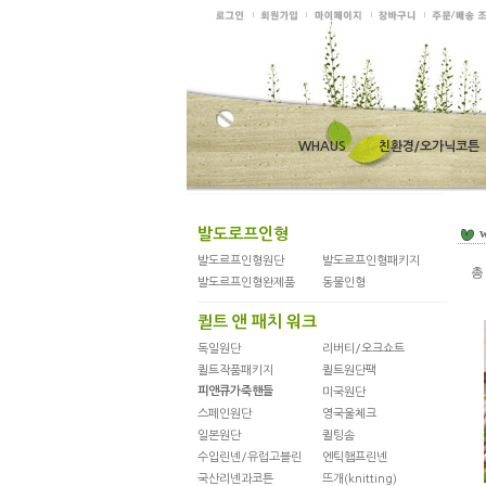
WHAUS
친환경/오가닉코튼
발도로프인형
w
발도르프인형원단
발도르프인형패키지
발도르프인형완제품
동물인형
퀼트 앤 패치 워크
독일원단
리버티/오크쇼트
퀼트작품패키지
퀼트원단팩
피앤큐가죽핸들
미국원단
스페인원단
영국울체크
일본원단
퀼팅솜
수입린넨/유럽고블린
엔틱햄프린넨
국산리넨과코튼
뜨개(knitting)