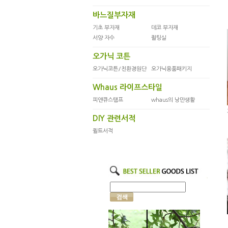
바느질부자재
기초 부자재
데코 부자재
서양 자수
퀼팅실
오가닉 코튼
오가닉코튼/친환경원단
오가닉용품패키지
Whaus 라이프스타일
피앤큐스탬프
whaus의 낭만생활
DIY 관련서적
퀼트서적