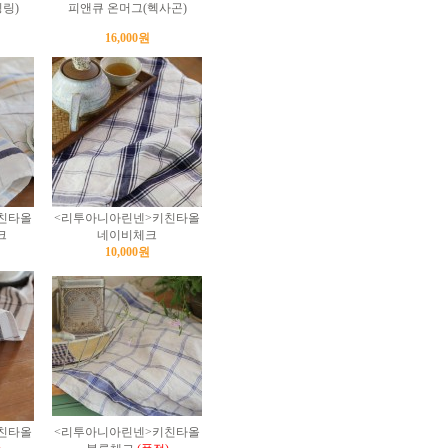
링)
피앤큐 온머그(헥사곤)
16,000원
친타올
<리투아니아린넨>키친타올
크
네이비체크
10,000원
친타올
<리투아니아린넨>키친타올