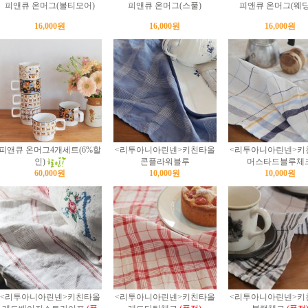
피앤큐 온머그(볼티모어)
피앤큐 온머그(스풀)
피앤큐 온머그(웨딩
16,000원
16,000원
16,000원
피앤큐 온머그4개세트(6%할
<리투아니아린넨>키친타올
<리투아니아린넨>키
인)
콘플라워블루
머스타드블루체
60,000원
10,000원
10,000원
<리투아니아린넨>키친타올
<리투아니아린넨>키친타올
<리투아니아린넨>키