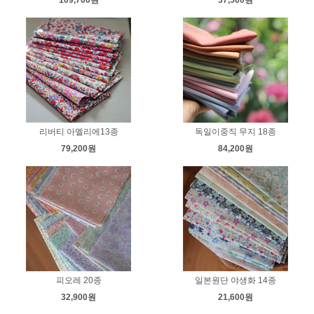
리버티 아멜리에13종
독일이중직 무지 18종
79,200원
84,200원
피오레 20종
일본원단 야생화 14종
32,900원
21,600원