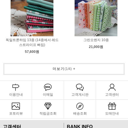
독일트론하임 13종 (14종에서 레드
그린오렌지 10종
스트라이프 빠짐)
21,000원
57,600원
더보기
(
1
/
4
)
+
이용안내
이메일
고객게시판
고객센터
포토리뷰
적립금조회
배송조회
도매안내
고객센터
BANK INFO