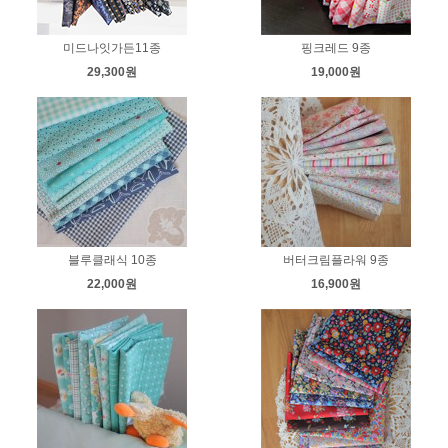
미드나잇가든11종
핑크레드 9종
29,300원
19,000원
블루클래식 10종
버터크림플라워 9종
22,000원
16,900원