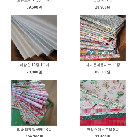
39,500원
28,900원
바탕천 10종 1/4마
시나몬과올리브 14종
29,800원
85,300원
리버티웨딩부케 18종
크리스마스트리 8종
109,700원
37,500원