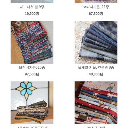
시그니쳐 틸 9종
코티지가든: 11종
19,900원
67,500원
브러쉬가든: 16종
울체크 겨울, 깊은밤 8종
97,500원
40,800원
코듀로이 10종(1/8마)
앤앤디 16종