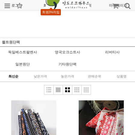
로그인
회원가입
주문조회
마이페이지
회원3%적립
퀼트원단팩
독일베스트팔렌사
영국오크쇼트사
리버티사
일본원단
기타원단팩
최신순
낮은가격
높은가격
판매순위
상품명