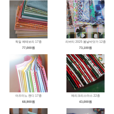
독일 예테보리 17종
리버티 2025 봄날바닷가 12종
77,000원
73,100원
아즈미노 캔디 17종
메리크리스마스 22종
68,900원
43,000원