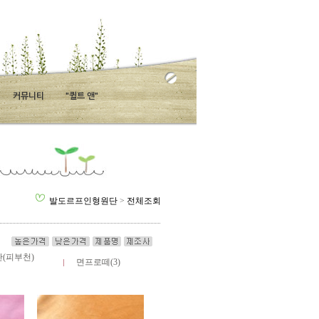
커뮤니티
"퀼트 앤"
발도르프인형원단
>
전체조회
(피부천)
면프로떼(3)