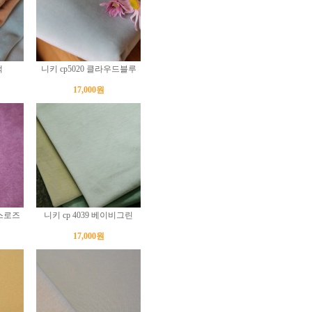
색
니키 cp5020 클라우드블루
17,000원
상스로즈
니키 cp 4039 베이비그린
17,000원