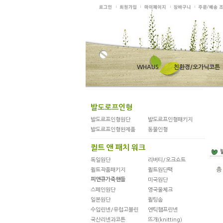
WHAUS
친환경/오가닉코튼
발도로프인형
발도르프인형원단
발도르프인형패키지
발도르프인형완제품
동물인형
퀼트 앤 패치 워크
독일원단
리버티/오크쇼트
퀼트작품패키지
퀼트원단팩
피앤큐가죽핸들
미국원단
스페인원단
영국울체크
일본원단
퀼팅솜
수입린넨/유럽고블린
엔틱햄프린넨
국산리넨과코튼
뜨개(knitting)