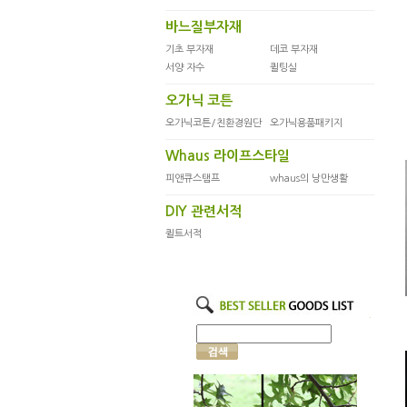
바느질부자재
기초 부자재
데코 부자재
서양 자수
퀼팅실
오가닉 코튼
오가닉코튼/친환경원단
오가닉용품패키지
Whaus 라이프스타일
피앤큐스탬프
whaus의 낭만생활
DIY 관련서적
퀼트서적