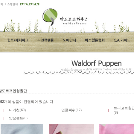
퀼트/패치워크
피앤큐핸들
도매안내
바스텔른협회
C.A.가이드
발도르프인형원단
총
92
개의 상품이 진열되어 있습니다
트리코트원단
니키천(69)
면플뤼쉬(12)
(8)
양모펠트(0)