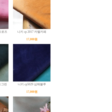
이트로즈
니키 cp 2017 카멜카페
17,000원
스트그린
니키 cp5029 심해블루
17,000원