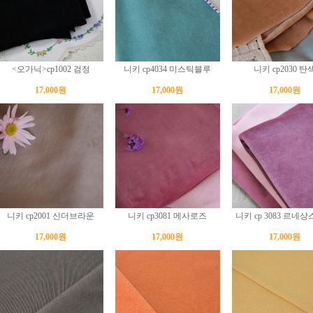
<오가닉>cp1002 검정
니키 cp4034 미스틱블루
니키 cp2030 탄
17,000원
17,000원
17,000원
니키 cp2001 신더브라운
니키 cp3081 메사로즈
니키 cp 3083 르네
17,000원
17,000원
17,000원