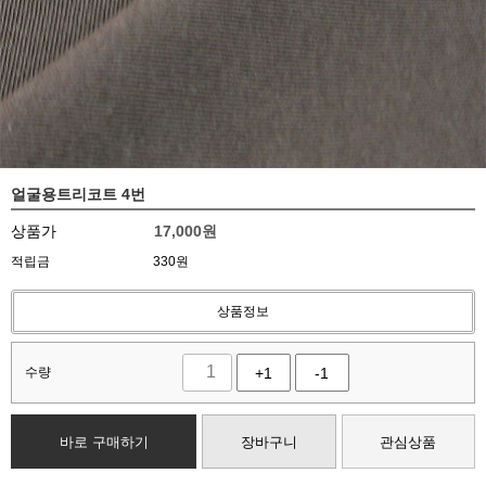
얼굴용트리코트 4번
상품가
17,000
원
적립금
330원
상품정보
수량
+1
-1
바로 구매하기
장바구니
관심상품