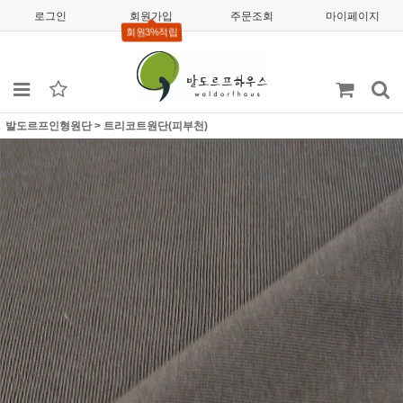
로그인
회원가입
주문조회
마이페이지
회원3%적립
발도르프인형원단
>
트리코트원단(피부천)