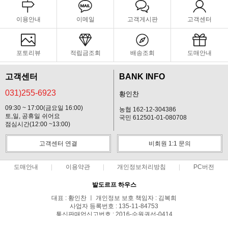
이용안내
이메일
고객게시판
고객센터
포토리뷰
적립금조회
배송조회
도매안내
고객센터
BANK INFO
031)255-6923
황인찬
09:30 ~ 17:00(금요일 16:00)
농협 162-12-304386
토,일, 공휴일 쉬어요
국민 612501-01-080708
점심시간(12:00 ~13:00)
고객센터 연결
비회원 1:1 문의
도매안내
이용약관
개인정보처리방침
PC버전
발도르프 하우스
대표 : 황인찬 ㅣ 개인정보 보호 책임자 : 김복희
사업자 등록번호 : 135-11-84753
통신판매업신고번호 : 2016-수원권선-0414
전화 : 031)255-6923, 01097806922 ㅣ 팩스 : 0312686927