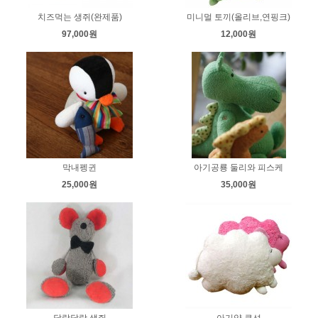
치즈먹는 생쥐(완제품)
미니멀 토끼(올리브,연핑크)
97,000원
12,000원
막내펭귄
아기공룡 둘리와 피스케
25,000원
35,000원
달랑달랑 생쥐
아기양 쿠션