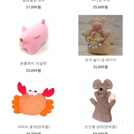
17,000원
25,000원
숫자 놀이 곰 패키지
분홍돼지 '피글렛'
31,000원
15,000원
버찌씨 꽃게(완제품)
손인형 생쥐(완제품)
48,000원
58,000원