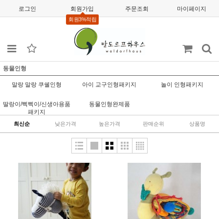
로그인
회원가입
주문조회
마이페이지
회원3%적립
동물인형
말랑 말랑 쿠쉘인형
아이 교구인형패키지
놀이 인형패키지
딸랑이/삑삑이/신생아용품
동물인형완제품
패키지
최신순
낮은가격
높은가격
판매순위
상품명