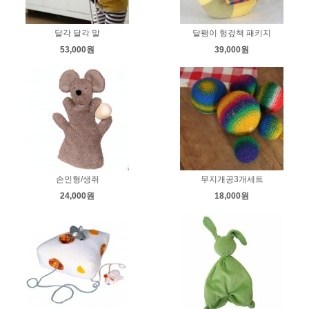
달각 달각 말
달팽이 헝겊책 패키지
53,000원
39,000원
손인형/생쥐
무지개공3개세트
24,000원
18,000원