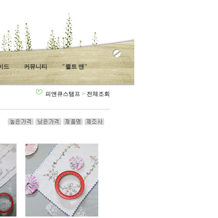
가이드
커뮤니티
"퀼트 앤"
피앤큐스탬프
>
전체조회