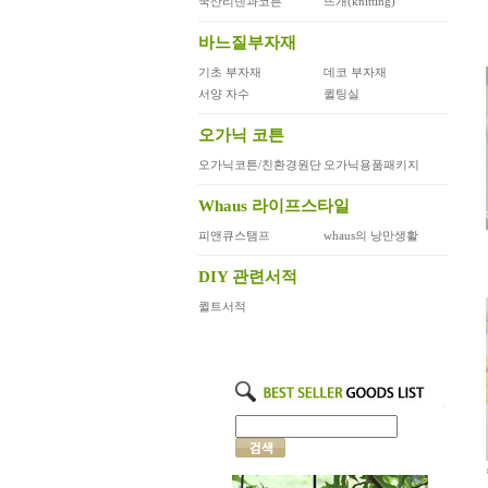
국산리넨과코튼
뜨개(knitting)
바느질부자재
기초 부자재
데코 부자재
서양 자수
퀼팅실
오가닉 코튼
오가닉코튼/친환경원단
오가닉용품패키지
Whaus 라이프스타일
피앤큐스탬프
whaus의 낭만생활
DIY 관련서적
퀼트서적