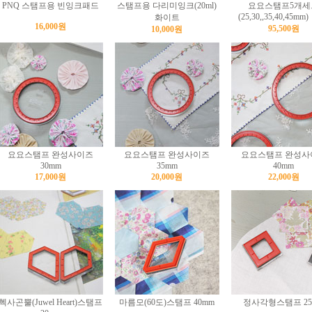
PNQ 스탬프용 빈잉크패드
스탬프용 다리미잉크(20ml)
요요스탬프5개세
(25,30,,35,40,45mm)
화이트
16,000원
95,500원
10,000원
요요스탬프 완성사이즈
요요스탬프 완성사이즈
요요스탬프 완성사
30mm
35mm
40mm
17,000원
20,000원
22,000원
헥사곤뿔(Juwel Heart)스탬프
마름모(60도)스탬프 40mm
정사각형스탬프 25