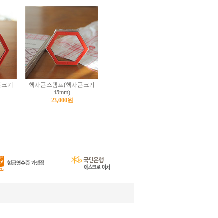
곤크기
헥사곤스탬프(헥사곤크기
45mm)
23,000원