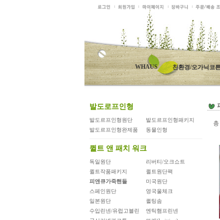
WHAUS
친환경/오가닉코
발도로프인형
발도르프인형원단
발도르프인형패키지
발도르프인형완제품
동물인형
퀼트 앤 패치 워크
독일원단
리버티/오크쇼트
퀼트작품패키지
퀼트원단팩
피앤큐가죽핸들
미국원단
스페인원단
영국울체크
일본원단
퀼팅솜
수입린넨/유럽고블린
엔틱햄프린넨