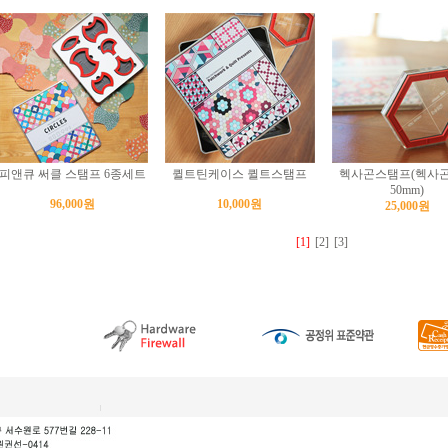
피앤큐 써클 스탬프 6종세트
퀼트틴케이스 퀼트스탬프
헥사곤스탬프(헥사
50mm)
96,000원
10,000원
25,000원
[1]
[2]
[3]