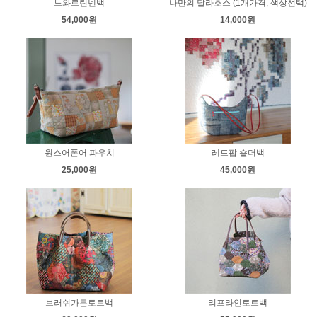
느와르린넨백
나만의 달라호스 (1개가격, 색상선택)
54,000원
14,000원
원스어폰어 파우치
레드팝 숄더백
25,000원
45,000원
브러쉬가든토트백
리프라인토트백