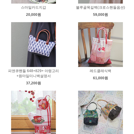
스마일카드지갑
블루골목길백(크로스핸들옵션)
20,000원
59,000원
피앤큐핸들 648+829+ 아령고리
레드클래식백
+원마일미니백설명서
61,000원
37,200원