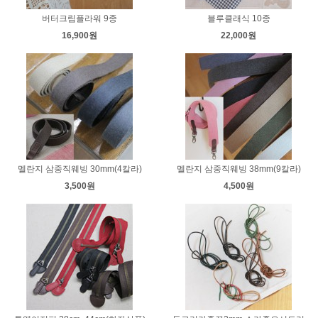
버터크림플라워 9종
블루클래식 10종
16,900원
22,000원
멜란지 삼중직웨빙 30mm(4칼라)
멜란지 삼중직웨빙 38mm(9칼라)
3,500원
4,500원