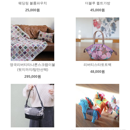
웨딩링 볼륨파우치
더블루 퀼트가방
25,000원
45,000원
영국리버티타나론스크랩이불
리버티스타토트백
(뒷지까지/탑만선택)
48,000원
295,000원