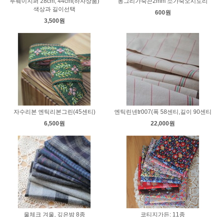
투웨이지퍼 28cm, 44cm(하자상품)
동그리가죽끈2mm 소가죽오시도리
색상과 길이선택
600원
3,500원
자수리본 엔틱리본그린(45센티)
엔틱린넨tr007(폭 58센티,길이 90센티
6,500원
22,000원
울체크 겨울, 깊은밤 8종
코티지가든: 11종