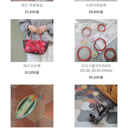
레드 주방장갑
스토리위빙백
21,000원
59,000원
레드요요백
요요스탬프5개세트
(25,30,,35,40,45mm)
63,000원
95,500원