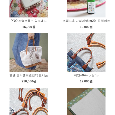
PNQ 스탬프용 빈잉크패드
스탬프용 다리미잉크(20ml) 화이트
16,000원
10,000원
헬렌 엔틱햄프린넨백 완제품
피앤큐649(2칼라)
210,000원
19,000원