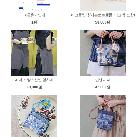
여름휴가안내
에코플립백(기본토트핸들, 에코백 포함)
1원
58,000원
레더 프랑스린넨 앞치마
앤앤디백
69,000원
42,000원