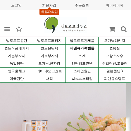
로그인
회원가입
주문조회
마이페이지
회원3%적립
발도르프원단
발도르프패키지
발도르프완제품
오가닉패키지
퀼트작품패키지
퀼트원단팩
피앤큐가죽핸들
퀼팅실
기본부자재
데코부자재
뜨개
프랑스자수
독일원단
오가닉,친환경
엔틱햄프린넨
수입린넨,고블린
영국울체크
리버티/오크쇼트
스페인원단
일본원단B
미국원단
서적
whuas스타일
피앤큐스탬프