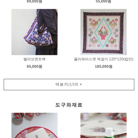
69,000원
55,000원
벨라모멘트백
플라워바스켓 벽걸이 120*120(탑만)
65,000원
185,000원
더보기
(
1
/
19
)
+
도구와재료