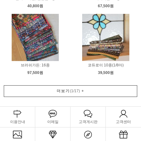
40,800원
67,500원
브러쉬가든: 16종
코듀로이 10종(1/8마)
97,500원
39,500원
더보기
(
1
/
17
)
+
이용안내
이메일
고객게시판
고객센터