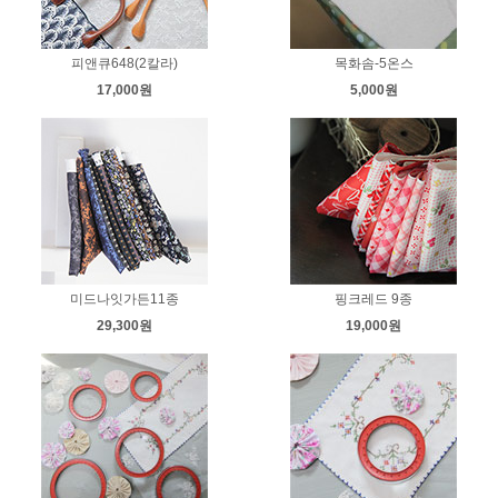
피앤큐648(2칼라)
목화솜-5온스
17,000원
5,000원
미드나잇가든11종
핑크레드 9종
29,300원
19,000원