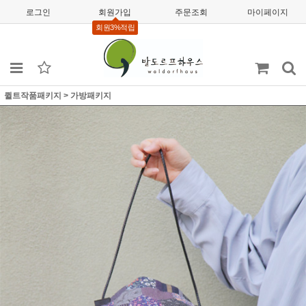
로그인
회원가입
주문조회
마이페이지
회원3%적립
퀼트작품패키지
>
가방패키지