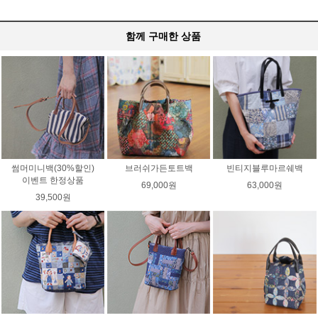
함께 구매한 상품
썸머미니백(30%할인)
브러쉬가든토트백
빈티지블루마르쉐백
이벤트 한정상품
69,000원
63,000원
39,500원