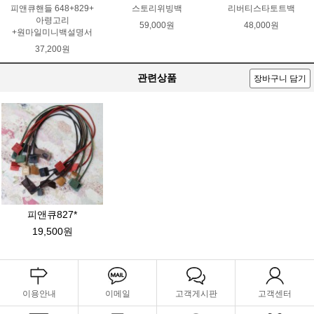
피앤큐핸들 648+829+
스토리위빙백
리버티스타토트백
아령고리
59,000원
48,000원
+원마일미니백설명서
37,200원
관련상품
장바구니 담기
피앤큐827*
19,500원
이용안내
이메일
고객게시판
고객센터