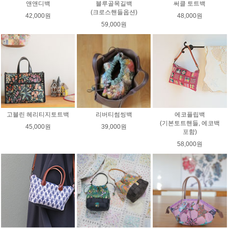
앤앤디백
블루골목길백
써클 토트백
(크로스핸들옵션)
42,000원
48,000원
59,000원
고블린 헤리티지토트백
리버티썸씽백
에코플립백
(기본토트핸들, 에코백
45,000원
39,000원
포함)
58,000원