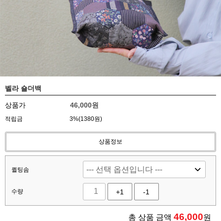
벨라 숄더백
상품가
46,000원
적립금
3%(1380원)
상품정보
퀼팅솜
수량
+1
-1
46,000
총 상품 금액
원