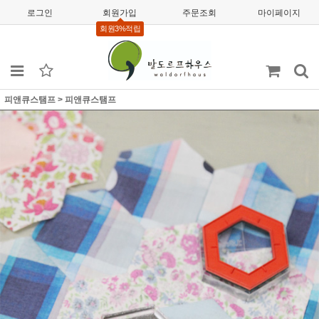
로그인
회원가입
주문조회
마이페이지
회원3%적립
피앤큐스탬프
>
피앤큐스탬프