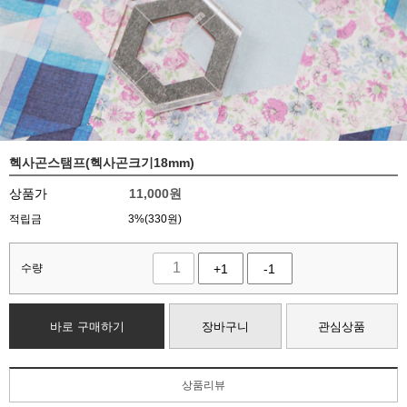
헥사곤스탬프(헥사곤크기18mm)
상품가
11,000
원
적립금
3%(330원)
수량
+1
-1
바로 구매하기
장바구니
관심상품
상품리뷰