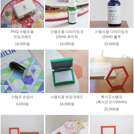
PNQ 스탬프용
스탬프용 다리미잉크
스탬프용 다리미잉크
빈잉크패드
(20ml) 화이트
(20ml) 블루
16,000원
10,000원
10,000원
스탬프 손잡이
스탬프용 빈잉크패드
헥사곤스탬프
(헥사곤크기50mm)
4,000원
16,000원
25,000원