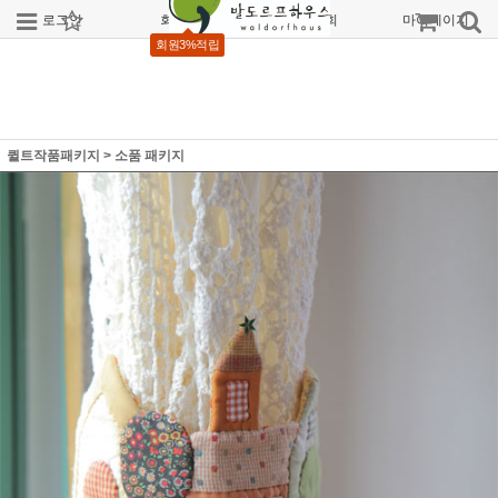
로그인
회원가입
주문조회
마이페이지
회원3%적립
퀼트작품패키지
>
소품 패키지