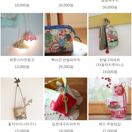
링링파우치
10,000원
20,000원
36,000원
레몬스타전등갓
헥사곤 반달파우치
반달 2개세트
(자동차키주머니)
13,000원
25,000원
19,000원
꽃자수미니바구니
입큰개구리파우치
레드 주방장갑
15,000원
19,000원
21,000원