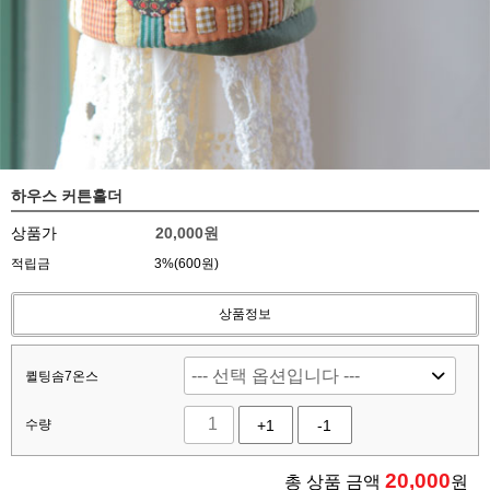
하우스 커튼홀더
상품가
20,000원
적립금
3%(600원)
상품정보
퀼팅솜7온스
수량
+1
-1
20,000
총 상품 금액
원