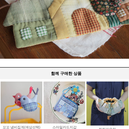
함께 구매한 상품
꼬꼬 냄비집게(색상선택)
스마일카드지갑