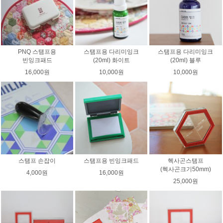
PNQ 스탬프용
스탬프용 다리미잉크
스탬프용 다리미잉크
빈잉크패드
(20ml) 화이트
(20ml) 블루
16,000원
10,000원
10,000원
스탬프 손잡이
스탬프용 빈잉크패드
헥사곤스탬프
(헥사곤크기50mm)
4,000원
16,000원
25,000원