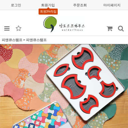
로그인
회원가입
주문조회
마이페이지
회원3%적립
피앤큐스탬프
>
피앤큐스탬프