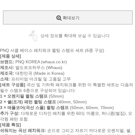
확대보기
상세 정보를 확대해 보실 수 있습니다
PNQ 서클 베이스 패치워크 퀼팅 스탬프 세트 (6종 구성)
[제품 상세]
브랜드:
PNQ KOREA (whaus.co.kr)
제조사:
발도르프하우스 (Whaus)
제조국:
대한민국 (Made in Korea)
소재:
프리미엄 아크릴 및 고품질 고무
[세트 구성품]
곡선 및 기하학 패치워크를 위한 이 특별한 세트는 다음의
필수 스탬프 6종으로 구성되어 있습니다:
1 × 오렌지필 퀼팅 스탬프
(50mm)
2 × 쉘(조개) 패턴 퀼팅 스탬프
(40mm, 50mm)
3 × 애플코어(곡선 스풀) 퀼팅 스탬프
(50mm, 60mm, 70mm)
추가 구성:
다채로운 디자인 배치를 위한 60도 마름모, 허니콤(벌집), 오
각형 패턴 포함.
[제품 특징]
쉬워지는 곡선 패치워크:
손으로 그리고 자르기 까다로운 오렌지필, 쉘,