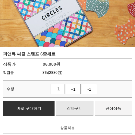
피앤큐 써클 스탬프 6종세트
상품가
96,000
원
적립금
3%(2880원)
수량
+1
-1
바로 구매하기
장바구니
관심상품
상품리뷰