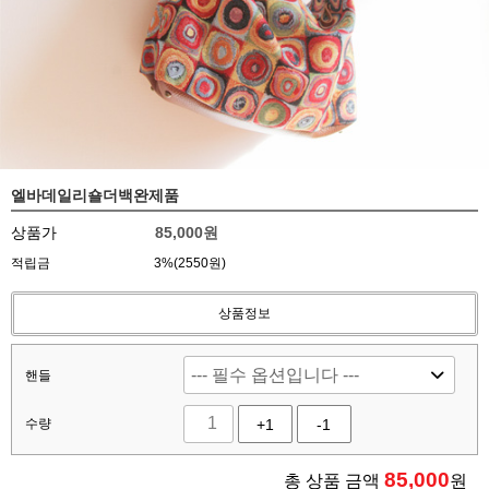
엘바데일리숄더백완제품
상품가
85,000원
적립금
3%(2550원)
상품정보
핸들
수량
+1
-1
85,000
총 상품 금액
원