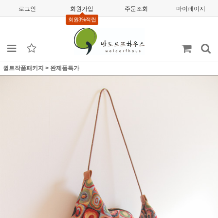
로그인
회원가입
주문조회
마이페이지
회원3%적립
퀼트작품패키지
>
완제품특가