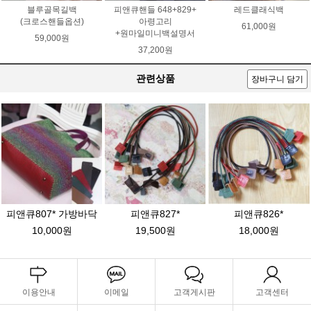
블루골목길백
피앤큐핸들 648+829+
레드클래식백
(크로스핸들옵션)
아령고리
61,000원
+원마일미니백설명서
59,000원
37,200원
관련상품
장바구니 담기
피앤큐807* 가방바닥
피앤큐827*
피앤큐826*
10,000원
19,500원
18,000원
이용안내
이메일
고객게시판
고객센터