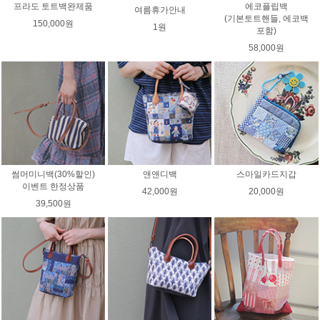
프라도 토트백완제품
에코플립백
여름휴가안내
(기본토트핸들, 에코백
150,000원
1원
포함)
58,000원
썸머미니백(30%할인)
앤앤디백
스마일카드지갑
이벤트 한정상품
42,000원
20,000원
39,500원