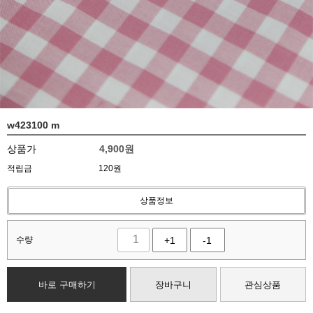
w423100 m
상품가
4,900
원
적립금
120원
상품정보
수량
+1
-1
바로 구매하기
장바구니
관심상품