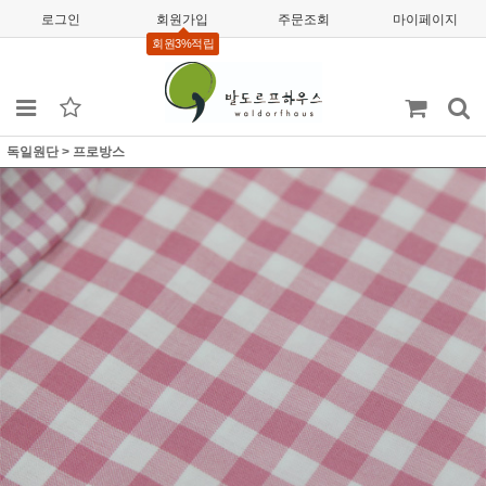
로그인
회원가입
주문조회
마이페이지
회원3%적립
독일원단
>
프로방스