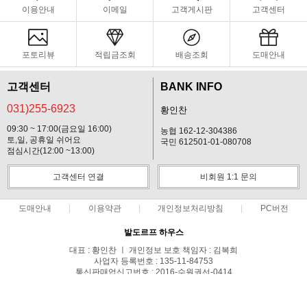
이용안내
이메일
고객게시판
고객센터
포토리뷰
적립금조회
배송조회
도매안내
고객센터
BANK INFO
031)255-6923
황인찬
09:30 ~ 17:00(금요일 16:00)
농협 162-12-304386
토,일, 공휴일 쉬어요
국민 612501-01-080708
점심시간(12:00 ~13:00)
고객센터 연결
비회원 1:1 문의
도매안내
이용약관
개인정보처리방침
PC버전
발도르프 하우스
대표 : 황인찬 ㅣ 개인정보 보호 책임자 : 김복희
사업자 등록번호 : 135-11-84753
통신판매업신고번호 : 2016-수원권선-0414
전화 : 031)255-6923, 01097806922 ㅣ 팩스 : 0312686927
주소 : 우)16390 경기 수원시 권선구 서수원로 577번길 228ㅡ11